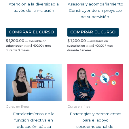
Atención a la diversidad a
Asesoría y acompañamiento
través de la inclusión
Construyendo un proyecto
de supervisión.
COMPRAR EL CURSO
COMPRAR EL CURSO
$
1,200.00
$
1,200.00
—
available on
—
available on
subscription
$
400.00
/ mes
subscription
$
400.00
/ mes
DESDE
DESDE
durante 3 meses
durante 3 meses
Curso en línea
Curso en línea
Fortalecimiento de la
Estrategias y herramientas
función directiva en
para el apoyo
educación básica
socioemocional del