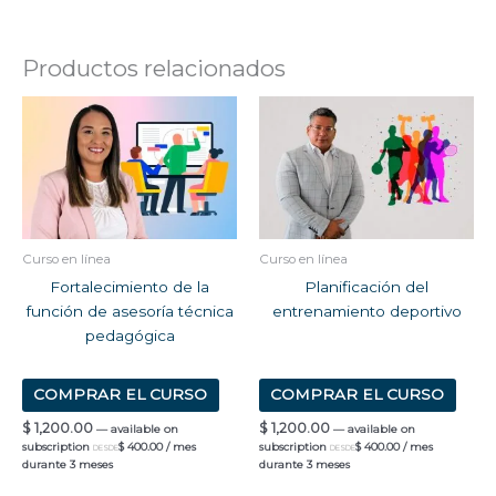
Productos relacionados
Curso en línea
Curso en línea
Fortalecimiento de la
Planificación del
función de asesoría técnica
entrenamiento deportivo
pedagógica
COMPRAR EL CURSO
COMPRAR EL CURSO
$
1,200.00
$
1,200.00
—
available on
—
available on
subscription
$
400.00
/ mes
subscription
$
400.00
/ mes
DESDE
DESDE
durante 3 meses
durante 3 meses