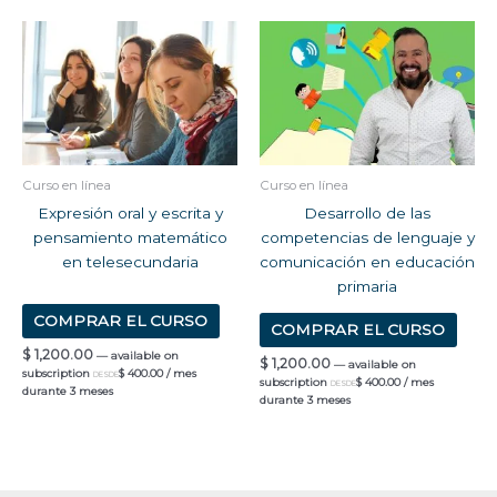
Curso en línea
Curso en línea
Expresión oral y escrita y
Desarrollo de las
pensamiento matemático
competencias de lenguaje y
en telesecundaria
comunicación en educación
primaria
COMPRAR EL CURSO
COMPRAR EL CURSO
$
1,200.00
—
available on
$
1,200.00
—
available on
subscription
$
400.00
/ mes
DESDE
subscription
$
400.00
/ mes
DESDE
durante 3 meses
durante 3 meses