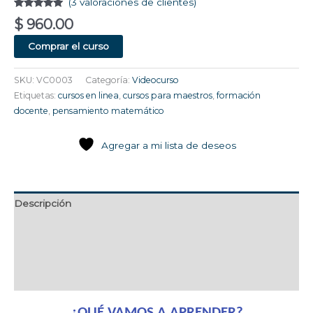
(
3
valoraciones de clientes)
Valorado
3
$
960.00
con
5.00
de
5 en base
a
Comprar el curso
valoraciones
de clientes
SKU:
VC0003
Categoría:
Videocurso
Etiquetas:
cursos en linea
,
cursos para maestros
,
formación
docente
,
pensamiento matemático
Agregar a mi lista de deseos
Descripción
Maestro Titular
Características
Valoraciones (3)
¿QUÉ VAMOS A APRENDER?